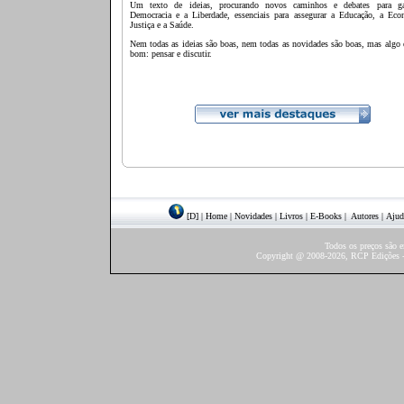
Um texto de ideias, procurando novos caminhos e debates para ga
Democracia e a Liberdade, essenciais para assegurar a Educação, a Eco
Justiça e a Saúde.
Nem todas as ideias são boas, nem todas as novidades são boas, mas algo
bom: pensar e discutir.
[D]
|
Home
|
Novidades
|
Livros
|
E-Books
|
Autores
|
Ajud
Todos os preços são 
Copyright @ 2008-2026, RCP Edições - 