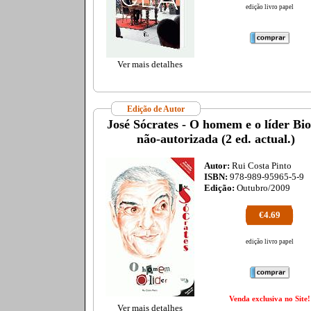
edição livro papel
Ver mais detalhes
Edição de Autor
José Sócrates - O homem e o líder Bio
não-autorizada (2 ed. actual.)
Autor:
Rui Costa Pinto
ISBN:
978-989-95965-5-9
Edição:
Outubro/2009
€4.69
edição livro papel
Venda exclusiva no Site!
Ver mais detalhes