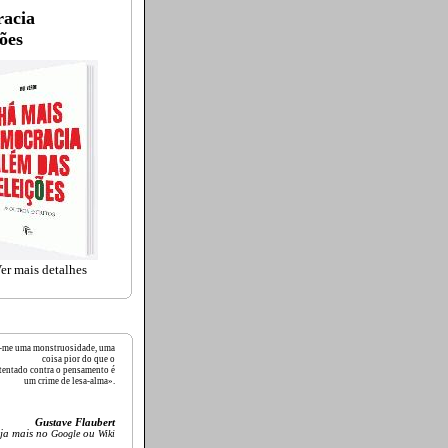
acia
ões
er mais detalhes
ece-me uma monstruosidade, uma
coisa pior do que o
tentado contra o pensamento é
um crime de lesa-alma».
Gustave Flaubert
ja mais no
Google
ou
Wiki