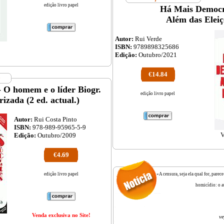
edição livro papel
Há Mais Democr
Além das Eleiç
Autor:
Rui Verde
ISBN:
9789898325686
Edição:
Outubro/2021
€14.84
- O homem e o líder Biogr.
edição livro papel
izada (2 ed. actual.)
Autor:
Rui Costa Pinto
ISBN:
978-989-95965-5-9
V
Edição:
Outubro/2009
€4.69
edição livro papel
«A censura, seja ela qual for, par
homicídio: o a
Venda exclusiva no Site!
ve