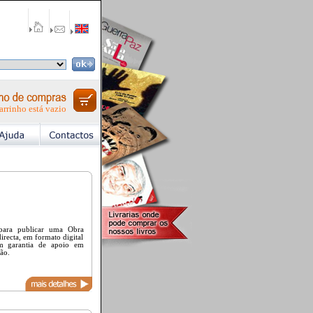
arrinho está vazio
para publicar uma Obra
irecta, em formato digital
m garantia de apoio em
ção.