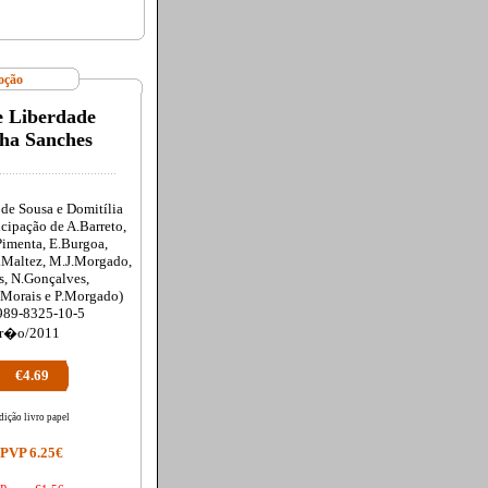
oção
e Liberdade
ha Sanches
de Sousa e Domitília
icipação de A.Barreto,
Pimenta, E.Burgoa,
A.Maltez, M.J.Morgado,
, N.Gonçalves,
.Morais e P.Morgado)
989-8325-10-5
r�o/2011
€4.69
dição livro papel
PVP 6.25€