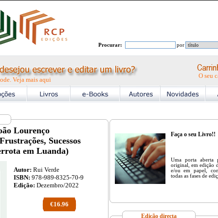
Procurar:
por
O seu c
ode. Veja mais aqui
oão Lourenço
Faça o seu Livro!!
Frustrações, Sucessos
errota em Luanda)
Uma porta aberta 
original, em edição d
Autor:
Rui Verde
e/ou em papel, co
todas as fases de edi
ISBN:
978-989-8325-70-9
Edição:
Dezembro/2022
€16.96
Edição directa