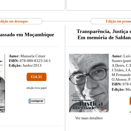
dição em destaque
Edição em prom
Transparência, Justiça 
Passado em Moçambique
Em memória de Saldan
Autor:
Manuela Criner
Autor:
Luís 
ISBN:
978-989-8325-34-1
Soares (part
Edição:
Junho/2013
A.Dores, C.
J.Triães, J.
M.Fernandes
€14.31
O.Afonso, P
ISBN:
978-
edição livro papel
Edição:
Ma
e
Ver mais detalhes