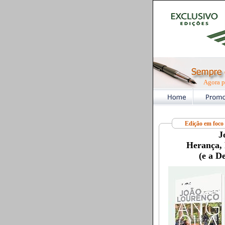
Agora p
Edição em foco
J
Herança, 
(e a D