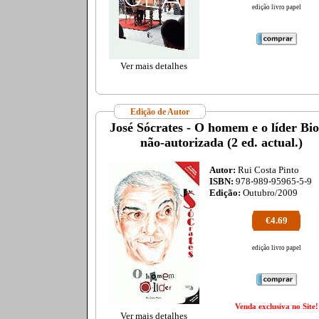
edição livro papel
Ver mais detalhes
Edição de Autor
José Sócrates - O homem e o líder Bio
não-autorizada (2 ed. actual.)
Autor:
Rui Costa Pinto
ISBN:
978-989-95965-5-9
Edição:
Outubro/2009
€4.69
edição livro papel
Venda exclusiva no Site!
Ver mais detalhes