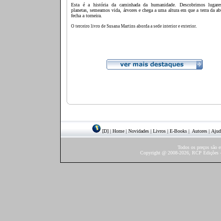
Esta é a história da caminhada da humanidade.
Descobrimos lugares
planetas, semeamos vida, árvores e chega a uma altura em que a terra da a
fecha a torneira.
O terceiro livro de Susana Martins aborda a sede interior e exterior.
[D]
|
Home
|
Novidades
|
Livros
|
E-Books
|
Autores
|
Ajud
Todos os preços são 
Copyright @ 2008-2026, RCP Edições - 