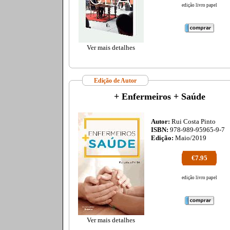
edição livro papel
Ver mais detalhes
Edição de Autor
+ Enfermeiros + Saúde
Autor:
Rui Costa Pinto
ISBN:
978-989-95965-9-7
Edição:
Maio/2019
€7.95
edição livro papel
Ver mais detalhes