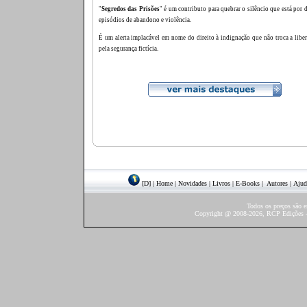
"
Segredos das Prisões
" é um contributo para quebrar o silêncio que está por 
episódios de abandono e violência.
É um alerta implacável em nome do direito à indignação que não troca a liber
pela segurança fictícia.
[D]
|
Home
|
Novidades
|
Livros
|
E-Books
|
Autores
|
Ajud
Todos os preços são 
Copyright @ 2008-2026, RCP Edições - 