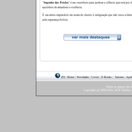
"
Segredos das Prisões
" é um contributo para quebrar o silêncio que está por d
episódios de abandono e violência.
É um alerta implacável em nome do direito à indignação que não troca a liber
pela segurança fictícia.
[D]
|
Home
|
Novidades
|
Livros
|
E-Books
|
Autores
|
Ajud
Todos os preços são 
Copyright @ 2008-2026, RCP Edições - 