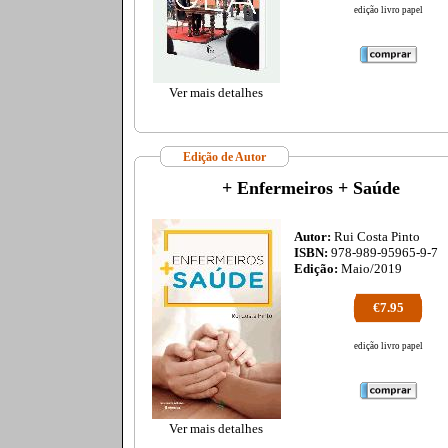
edição livro papel
Ver mais detalhes
Edição de Autor
+ Enfermeiros + Saúde
Autor:
Rui Costa Pinto
ISBN:
978-989-95965-9-7
Edição:
Maio/2019
€7.95
edição livro papel
Ver mais detalhes