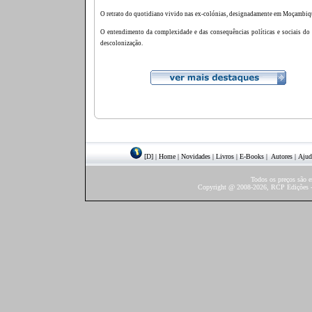
O retrato do quotidiano vivido nas ex-colónias, designadamente em Moçambiq
O entendimento da complexidade e das consequências políticas e sociais do
descolonização.
[D]
|
Home
|
Novidades
|
Livros
|
E-Books
|
Autores
|
Ajud
Todos os preços são 
Copyright @ 2008-2026, RCP Edições - 