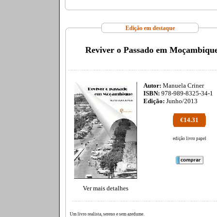
Edição em destaque
Reviver o Passado em Moçambiqu
Autor:
Manuela Criner
ISBN:
978-989-8325-34-1
Edição:
Junho/2013
€14.31
edição livro papel
Ver mais detalhes
Um livro realista, sereno e sem azedume.