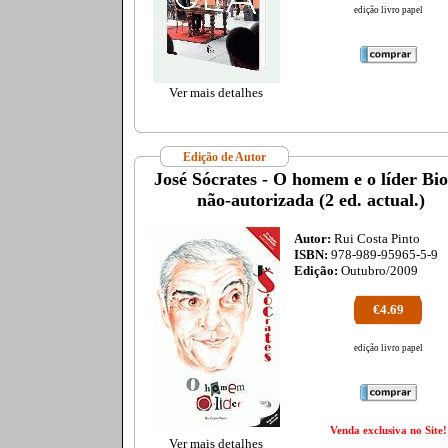
edição livro papel
Ver mais detalhes
Edição de Autor
José Sócrates - O homem e o líder Bio
não-autorizada (2 ed. actual.)
Autor:
Rui Costa Pinto
ISBN:
978-989-95965-5-9
Edição:
Outubro/2009
€4.69
edição livro papel
Venda exclusiva no Site!
Ver mais detalhes