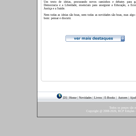
Um texto de ideias, procurando novos caminhos e debates para ga
Democracia e a Liberdade, essenciais para assegurar a Educação, a Eco
Justiça e a Saúde.
Nem todas as ideias são boas, nem todas as novidades são boas, mas algo
bom: pensar e discutir.
[D]
|
Home
|
Novidades
|
Livros
|
E-Books
|
Autores
|
Ajud
Todos os preços são 
Copyright @ 2008-2026, RCP Edições - 