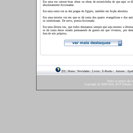
Era uma vez catorze boas obras ou obras de misericórdia de que aqui se d
absolutamente ficcionadas.
Era uma outra vez as dez pragas do Egipto, também em ficção absoluta.
Era uma terceira vez em que se dá conta dos quatro evangelistas e dos an
os simbolizam. De novo, poesia ficcionada.
Era uma última vez, que todos desejamos sempre que seja mesmo a última
se dá conta desse estado permanente de guerra em que vivemos, por dent
fora de nós próprios.
[D]
|
Home
|
Novidades
|
Livros
|
E-Books
|
Autores
|
Ajud
Todos os preços são 
Copyright @ 2008-2026, RCP Edições - 