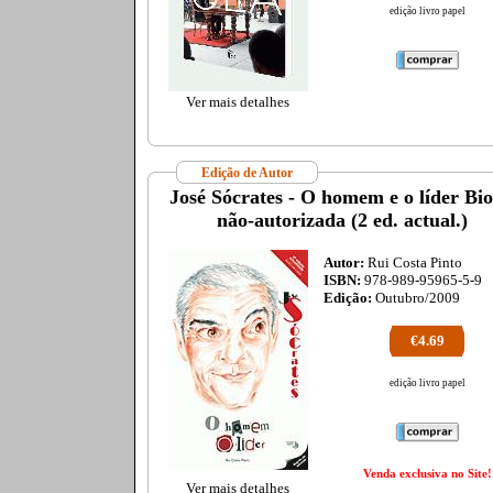
edição livro papel
Ver mais detalhes
Edição de Autor
José Sócrates - O homem e o líder Bio
não-autorizada (2 ed. actual.)
Autor:
Rui Costa Pinto
ISBN:
978-989-95965-5-9
Edição:
Outubro/2009
€4.69
edição livro papel
Venda exclusiva no Site!
Ver mais detalhes