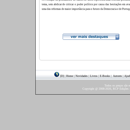
tema, sem abdicar de criticar o poder político por causa das hesitações em av
uma das reformas de maior importância para o futuro da Democracia e de Portug
[D]
|
Home
|
Novidades
|
Livros
|
E-Books
|
Autores
|
Ajud
Todos os preços são 
Copyright @ 2008-2026, RCP Edições - 