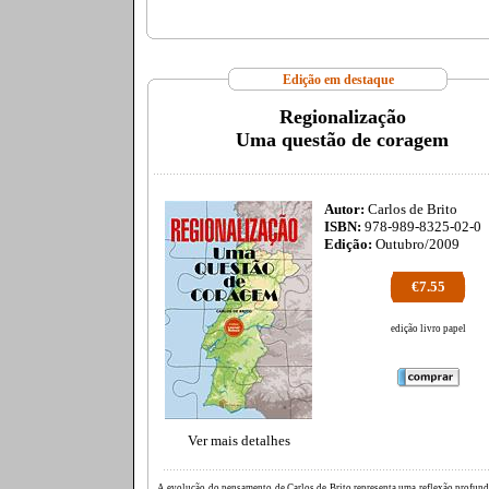
Edição em destaque
Regionalização
Uma questão de coragem
Autor:
Carlos de Brito
ISBN:
978-989-8325-02-0
Edição:
Outubro/2009
€7.55
edição livro papel
Ver mais detalhes
A evolução do pensamento de Carlos de Brito representa uma reflexão profund