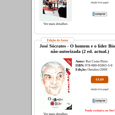
edição livro papel
Ver mais detalhes
Edição de Autor
José Sócrates - O homem e o líder Bio
não-autorizada (2 ed. actual.)
Autor:
Rui Costa Pinto
ISBN:
978-989-95965-5-9
Edição:
Outubro/2009
€4.69
edição livro papel
Venda exclusiva no Site!
Ver mais detalhes