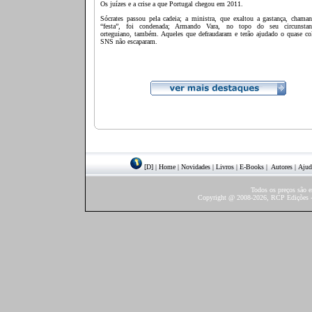
Os juízes e a crise a que Portugal chegou em 2011.
Sócrates passou pela cadeia; a
ministra, que exaltou a gastança, chaman
“festa”, foi condenada; Armando Vara, no topo do seu circunstan
orteguiano, também. Aqueles que defraudaram e terão ajudado o quase co
SNS não escaparam.
[D]
|
Home
|
Novidades
|
Livros
|
E-Books
|
Autores
|
Ajud
Todos os preços são 
Copyright @ 2008-2026, RCP Edições - 