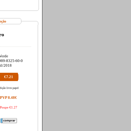
oção
ro
Verde
989-8325-60-0
il/2018
€7.21
dição livro papel
PVP 8.48€
Poupe €1.27