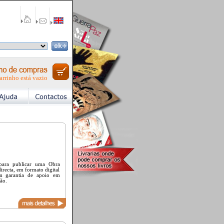
arrinho está vazio
para publicar uma Obra
irecta, em formato digital
m garantia de apoio em
ção.