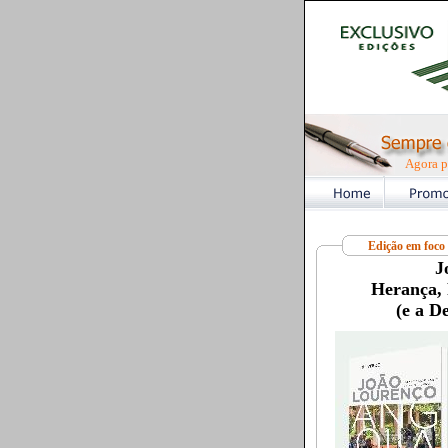
Agora p
Edição em foco
J
Herança, 
(e a D