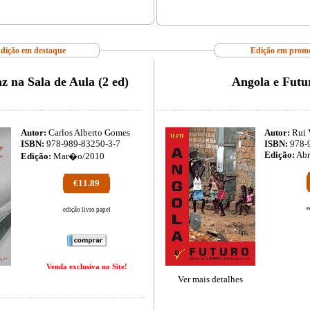
dição em destaque
Edição em prom
z na Sala de Aula (2 ed)
Angola e Futu
Autor:
Carlos Alberto Gomes
Autor:
Rui 
ISBN:
978-989-83250-3-7
ISBN:
978-
Edição:
Abr
Edição:
Mar�o/2010
€11.89
e
edição livro papel
Venda exclusiva no Site!
Ver mais detalhes