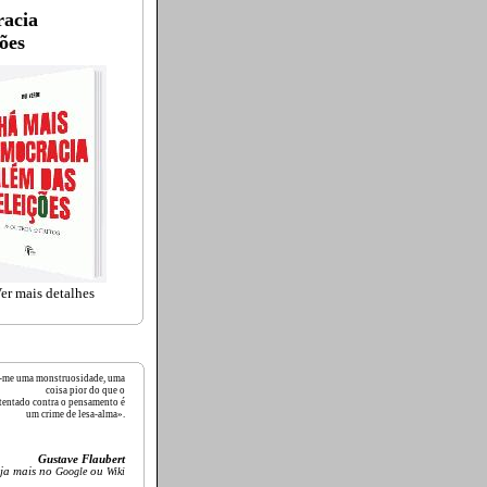
acia
ões
er mais detalhes
ece-me uma monstruosidade, uma
coisa pior do que o
tentado contra o pensamento é
um crime de lesa-alma».
Gustave Flaubert
ja mais no
Google
ou
Wiki