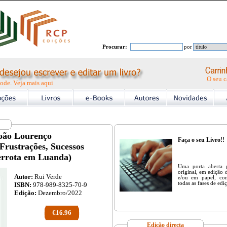
Procurar:
por
O seu c
ode. Veja mais aqui
oão Lourenço
Faça o seu Livro!!
Frustrações, Sucessos
errota em Luanda)
Uma porta aberta 
original, em edição d
Autor:
Rui Verde
e/ou em papel, co
todas as fases de edi
ISBN:
978-989-8325-70-9
Edição:
Dezembro/2022
€16.96
Edição directa