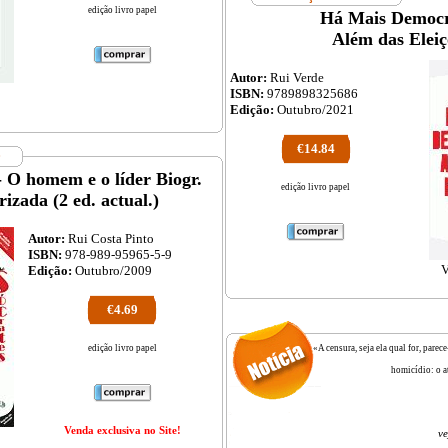
edição livro papel
Há Mais Democr
Além das Eleiç
Autor:
Rui Verde
ISBN:
9789898325686
Edição:
Outubro/2021
€14.84
- O homem e o líder Biogr.
edição livro papel
izada (2 ed. actual.)
Autor:
Rui Costa Pinto
ISBN:
978-989-95965-5-9
V
Edição:
Outubro/2009
€4.69
edição livro papel
«A censura, seja ela qual for, par
homicídio: o a
Venda exclusiva no Site!
ve