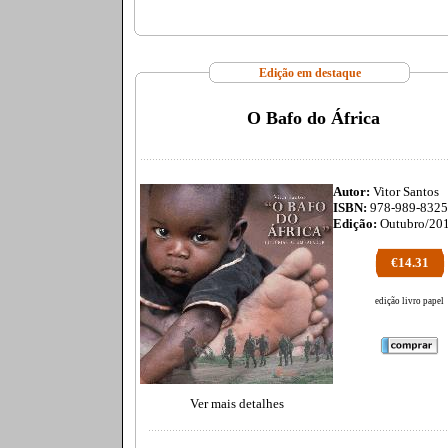
Edição em destaque
O Bafo do África
Autor:
Vitor Santos
ISBN:
978-989-8325
Edição:
Outubro/20
€14.31
edição livro papel
Ver mais detalhes