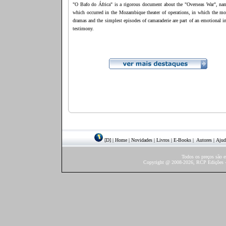
"O Bafo do África" ​​is a rigorous document about the "Overseas War", na
which occurred in the Mozambique theater of operations, in which the mo
dramas and the simplest episodes of camaraderie are part of an emotional i
testimony.
[D]
|
Home
|
Novidades
|
Livros
|
E-Books
|
Autores
|
Ajud
Todos os preços são 
Copyright @ 2008-2026, RCP Edições - 