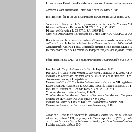
Licenciado em Direito pela Faculdade de Ciências Humanas da Universidade
Advogado, com inscrição na Ordem dos Advogados desde 1984.
Presidente de Júri de Provas de Agregação da Ordem dos Advogados, 2007.
Sócio da MLJ-Sociedade de Advogados
,
com Escritório na
Av. Visconde Val
Director de Recursos Humanos da GERTAL, S. A., 1991/1992.
Director de Marketing da GERTAL, S.A, 1989/1991.
Gestor do Departamento de Formação do Grupo TRIVALOR, SGPS, 1986/1
Docente da Escola Superior de Gestão de Tomar e da Escola Superior de Te
de Tomar (todas do Instituto Politécnico de Tomar) desde o ano 2000, onde 
Administração Central e Local, Legislação Industrial e do Trabalho, Legisla
Professor convidado na Universidade Independente, em Lisboa, onde leccion
Sócio-gerente de a '
SPIC - Sociedade Portuguesa de Informação e Comunic
Presidente do Grupo Parlamentar do Partido Popular (1996).
Deputado à Assembleia da República pelo círculo eleitoral de Lisboa, VII Le
Membro das Comissões Parlamentares de Assuntos Constitucionais, Direi
Toxicodependência, VII Legislatura.
Membro das VII e VIII Comissões Parlamentares de Inquérito, VII Legislatur
Representante da Assembleia da República na União Interparlamentar, VII Le
Presidente Distrital de Lisboa do Partido Popular
- 1996/98.
Vice-Presidente do Partido Popular, 1994/96.
Vice-Presidente, Presidente do Conselho Nacional e Presidente do Congress
Membro do Movimento Por Uma Europa Nova, 2002.
Membro do Centro de Estudos Políticos, Económicos e Sociais, 2002.
Membro da Direcção do Partido da Nova Democracia, 2006
Autor de o
'
Tratado de Amesterdão
', anotado e comentado, em co-autoria
Almedina, Lisboa, 1999; '
Legislação da Toxicodependência (VII Legislat
Justiça em Crise, As Crises Políticas da Justiça'
, António Barreto (Coorden
Espírito das Leis, Lisboa, 2004.