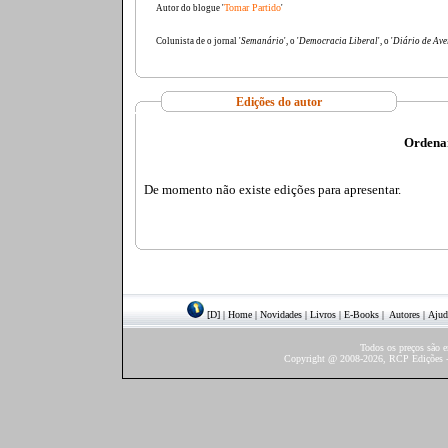
Tomar Partido
Autor do blogue '
'
Colunista de o jornal '
Semanário
', o '
Democracia Liberal
', o '
Diário de Ave
Edições do autor
Ordena
De momento não existe edições para apresentar.
[D]
|
Home
|
Novidades
|
Livros
|
E-Books
|
Autores
|
Ajud
Todos os preços são 
Copyright @ 2008-2026, RCP Edições - 