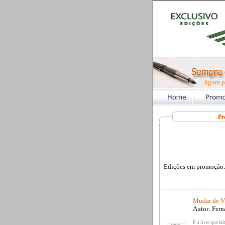
Agora p
Pr
Edições em promoção
Mudar de Vi
Autor: Fern
É o livro que fa