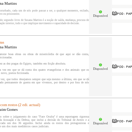
na Martins
turbado, cada um de nós pode passar a ser, a qualquer momento, exilado,
ivo ou prisioneiro.
Disponível
o segundo livro de Susana Martins é a noção de saída, mudança, procura de
nação interior, tudo o que implique movimento e capacidade de decisão.
ras
na Martins
torze boas obras ou obras de misericórdia de que aqui se dão conta,
iccionadas.
ez as dez pragas do Egipto, também em ficção absoluta.
Disponível
ra vez em que se dá conta dos quatro evangelistas e dos animais que os
novo, poesia ficcionada.
 vez, que todos desejamos sempre que seja mesmo a última, em que se dá
tado permanente de guerra em que vivemos, por dentro e por fora de nós
com rostos (2 edi. actual)
quim Gomes
ro sobre o julgamento do caso "Face Oculta" é uma reportagem rigorosa
da Acusação e da Defesa, que inclui a decisão do Tribunal de Aveiro e a
cada um dos 36 arguidos. Inclui ainda os rostos dos protagonistas e
Disponível
de um dos mais mediáticos casos judiciais.