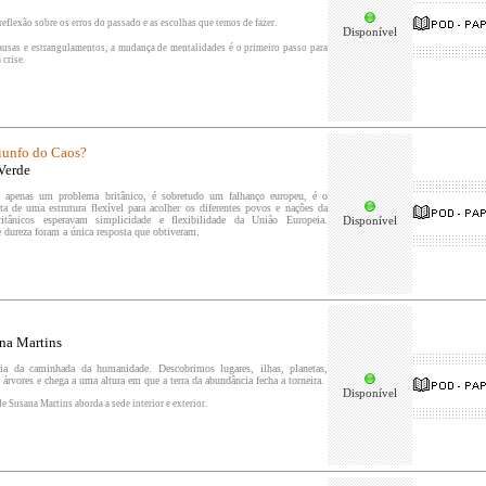
eflexão sobre os erros do passado e as escolhas que temos de fazer.
Disponível
causas e estrangulamentos, a mudança de mentalidades é o primeiro passo para
 crise.
unfo do Caos?
Verde
 apenas um problema britânico, é sobretudo um falhanço europeu, é o
lta de uma estrutura flexível para acolher os diferentes povos e nações da
itânicos esperavam simplicidade e flexibilidade da União Europeia.
Disponível
dureza foram a única resposta que obtiveram.
na Martins
ória da caminhada da humanidade.
Descobrimos lugares, ilhas, planetas,
árvores e chega a uma altura em que a terra da abundância fecha a torneira.
Disponível
de Susana Martins aborda a sede interior e exterior.