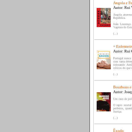
Angola e F
Autor: Rui 
Angola atrave
República.
João Lourenço 
“captura do Est
(...)
+ Enfermeir
Autor: Rui 
Portugal nunca 
com tanta deter
colocando Ant
críticos do que 
(...)
Bourbons e
Autor: Joa
Um caso de polí
O rapto mortal
perfeitos, qua
Justiça.
(...)
Êxodo