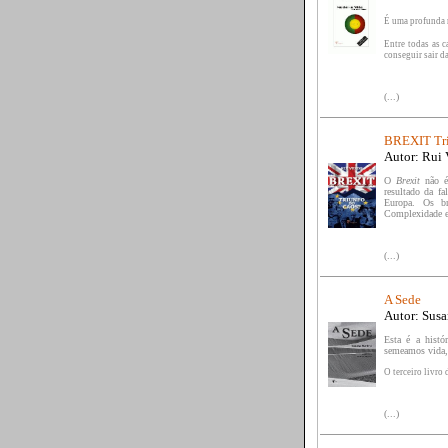
É uma profunda r
Entre todas as 
conseguir sair da
(...)
BREXIT Tri
Autor: Rui 
O
Brexit
não é
resultado da fa
Europa.
Os br
Complexidade e 
(...)
A Sede
Autor: Susa
Esta é a hist
semeamos vida, 
O terceiro livro 
(...)