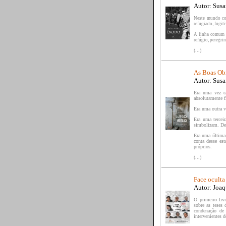
Autor: Susa
Neste mundo con
refugiado, fugit
A linha comum d
refúgio, peregri
(...)
As Boas Ob
Autor: Susa
Era uma vez ca
absolutamente f
Era uma outra v
Era uma tercei
simbolizam. De 
Era uma última
conta desse es
próprios.
(...)
Face oculta 
Autor: Joa
O primeiro liv
sobre as teses 
condenação de 
intervenientes 