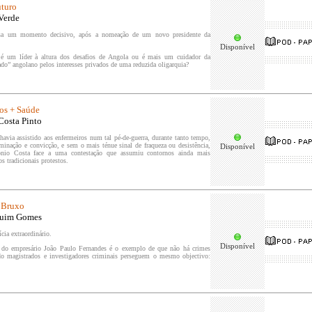
uturo
Verde
ssa um momento decisivo, após a nomeação de um novo presidente da
Disponível
é um líder à altura dos desafios de Angola ou é mais um cuidador da
ado” angolano pelos interesses privados de uma reduzida oligarquia?
os + Saúde
Costa Pinto
havia assistido aos enfermeiros num tal pé-de-guerra, durante tanto tempo,
minação e convicção, e sem o mais ténue sinal de fraqueza ou desistência,
Disponível
ónio Costa face a uma contestação que assumiu contornos ainda mais
os tradicionais protestos.
 Bruxo
quim Gomes
cia extraordinário.
Disponível
 do empresário João Paulo Fernandes é o exemplo de que não há crimes
ndo magistrados e investigadores criminais perseguem o mesmo objectivo: