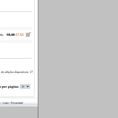
€8.48
€7.55
l de edições disponíveis: 27
os por página:
|
Links
|
Privacidade