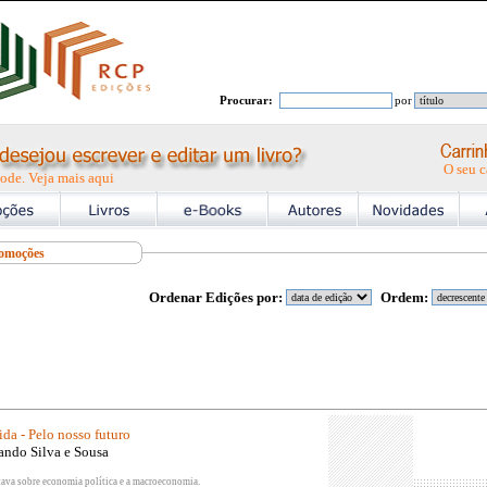
Procurar:
por
O seu c
ode. Veja mais aqui
omoções
Ordenar Edições por:
Ordem:
:
da - Pelo nosso futuro
ando Silva e Sousa
ltava sobre economia política e a macroeconomia.