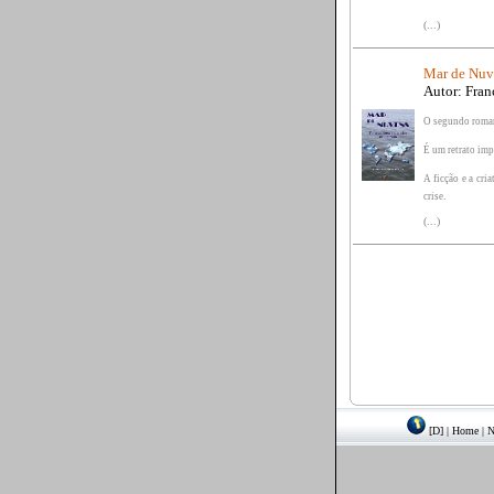
(...)
Mar de Nuv
Autor: Fran
O segundo roma
É um retrato imp
A ficção e a cria
crise.
(...)
[D]
|
Home
|
N