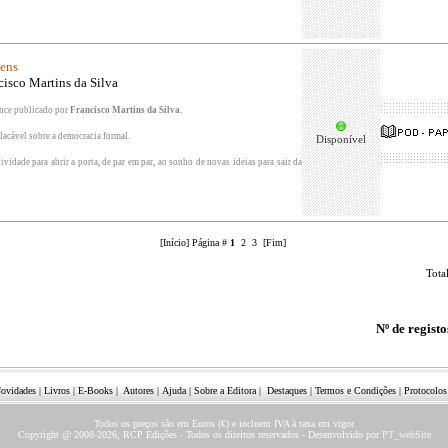
ens
cisco Martins da Silva
nce publicado por
Francisco Martins da Silva.
lacável sobre a democracia formal.
Disponível
tividade para abrir a porta, de par em par, ao sonho de novas ideias para sair da
[Início] Página #
1
2
3
[
Fim
]
Tota
Nº de regist
ovidades
|
Livros
|
E-Books
|
Autores
|
Ajuda
|
Sobre a Editora
|
Destaques
|
Termos e Condições
|
Protocolos
Todos os preços são em Euros (€) e incluem IVA à taxa em vigor
Copyright @ 2008-2026, RCP Edições - Todos os direitos reservados - Desenvolvido por
PT_webSite