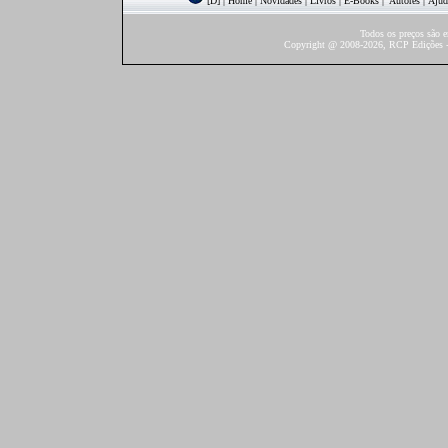
[D]
|
Home
|
Novidades
|
Livros
|
E-Books
|
Autores
|
Ajud
Todos os preços são 
Copyright @ 2008-2026, RCP Edições - 