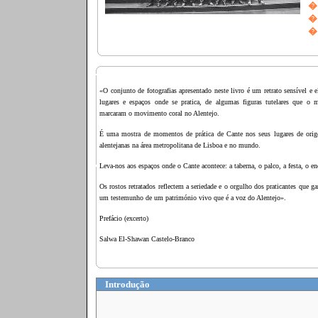
«O conjunto de fotografias apresentado neste livro é um retrato sensível 
lugares e espaços onde se pratica, de algumas figuras tutelares que o
marcaram o movimento coral no Alentejo.
É uma mostra de momentos de prática de Cante nos seus lugares de ori
alentejanas na área metropolitana de Lisboa e no mundo.
Leva-nos aos espaços onde o Cante acontece: a taberna, o palco, a festa, o en
Os rostos retratados reflectem a seriedade e o orgulho dos praticantes que 
um testemunho de um património vivo que é a voz do Alentejo».
Prefácio (excerto)
Salwa El
‑
Shawan Castelo
‑
Branco
Introdução