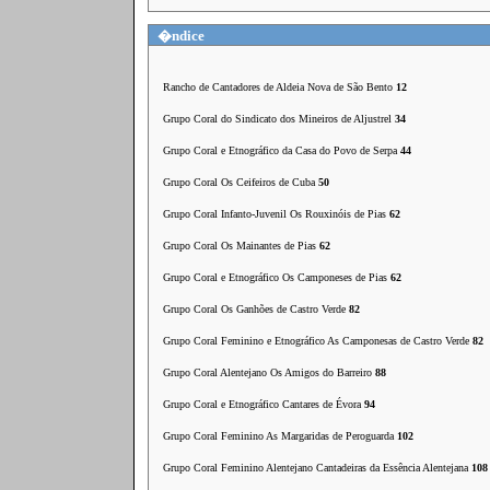
�ndice
Rancho de Cantadores de Aldeia Nova de São Bento
12
Grupo Coral do Sindicato dos Mineiros de Aljustrel
34
Grupo Coral e Etnográfico da Casa do Povo de Serpa
44
Grupo Coral Os Ceifeiros de Cuba
50
Grupo Coral Infanto‑Juvenil Os Rouxinóis de Pias
62
Grupo Coral Os Mainantes de Pias
62
Grupo Coral e Etnográfico Os Camponeses de Pias
62
Grupo Coral Os Ganhões de Castro Verde
82
Grupo Coral Feminino e Etnográfico As Camponesas de Castro Verde
82
Grupo Coral Alentejano Os Amigos do Barreiro
88
Grupo Coral e Etnográfico Cantares de Évora
94
Grupo Coral Feminino As Margaridas de Peroguarda
102
Grupo Coral Feminino Alentejano Cantadeiras da Essência Alentejana
108