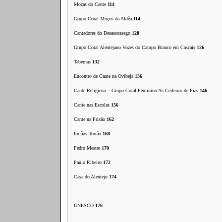
Moças do Cante
114
Grupo Coral Moços da Aldêa
114
Cantadores do Desassossego
120
Grupo Coral Alentejano Vozes do Campo Branco em Cascais
126
Tabernas
132
Encontro de Cante na Ovibeja
136
Cante Religioso – Grupo Coral Feminino As Ceifeiras de Pias
146
Cante nas Escolas
156
Cante na Prisão
162
Irmãos Torrão
168
Pedro Mestre
170
Paulo Ribeiro
172
Casa do Alentejo
174
UNESCO
176