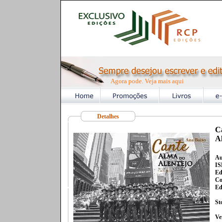
Agora pode. Veja mais aqui
Detalhes
C
A
Au
IS
Ed
Co
Ed
St
Ve