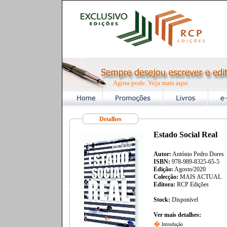
Agora pode. Veja mais aqui
Detalhes
Estado Social Real
Autor:
António Pedro Dores
ISBN:
978-989-8325-65-5
Edição:
Agosto/2020
Colecção:
MAIS ACTUAL
Editora:
RCP Edições
Stock:
Disponível
Ver mais detalhes:
�
Introdução