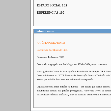
ESTADO SOCIAL
105
REFERÊNCIAS
109
Sobre o autor
ANTÓNIO PEDRO DORES
Docente do ISCTE desde 1985.
Nasceu em Lisboa em 1956.
Doutorado e agregado em Sociologia em 1996 e 2004,respectivamente.
Investigador do Centro de Investigação e Estudos de Sociologia, CIES. Coor
Desenvolvimento, no ISCTE. Membro da Associação Contra a Exclusão pe
o cerco que as inibe de exercer os direitos de livre expressão.
Organizador dos livros Prisões na Europa – um debate que apenas começa e
movimentos sociais nas prisões portuguesas'. Autor dos livros de sociolo
Instabilidade' (síntese didáctica), onde se abordam temas como as naturezas s