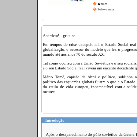
�
�ndice
�
Sobre o autor
Acordem! – grita-se.
Em tempos de crise excepcional, o Estado Social rea
globalização, o sucessor do modelo que fez o progresso
mundo até aos anos 70 do século XX.
Tal como ocorreu com a União Soviética e o seu sociali
e o seu Estado Social real vivem um encanto decadente qu
Mário Tomé, capitão de Abril e político, sublinha 
político das esquerdas globais ilustra o que é o Estado 
do estilo de vida europeu, incompatível com a saúd
mente».
Introdução
Após o desaparecimento do pólo soviético da Guerra F