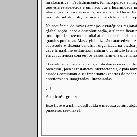
há alternativa”. Paulatinamente, foi incorporada a im
que está estabelecida é um risco que a humanidade nã
ideologias, o fim das revoluções sociais. A União Eu
norte, do sul, do leste, em torno do modelo social eur
Na sequência de novos arranjos estratégicos regionai
globalização: após a descolonização, o planeta ficou 
protótipo de governo mundial ainda marcado pelas cica
grandes potências. Mas a globaliza­ção caracterizou‑s
sobretudo o sistema bancário, organizada na prática
caberia atrair investimentos, animar o comércio interna
em concorrência com outros países, manter a ordem int
O estado e centro da construção da democracia moder
para cima, para as instâncias internacionais, e para bai
estados continuam a ser importantes centros de poder. 
anteriormente imaginadas ultrapassadas.
(...)
Acordem! – grita‑se.
Este livro é a minha desiludida e modesta contribuiçã
parece ser inevitável.