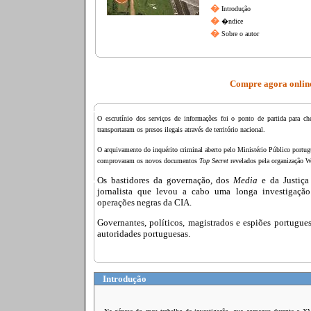
�
Introdução
�
�ndice
�
Sobre o autor
Compre agora online
O escrutínio dos serviços de informações foi o ponto de partida para ch
transportaram os presos ilegais através de território nacional.
O arquivamento do inquérito criminal aberto pelo Ministério Público portu
comprovaram os novos documentos
Top Secret
revelados pela organização W
Os bastidores da governação, dos
Media
e da Justiça 
jornalista que levou a cabo uma longa investigaçã
operações negras da CIA.
Governantes, políticos, magistrados e espiões portugues
autoridades portuguesas.
Introdução